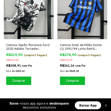
Camisa Japão 'Roronoa Zoro'
Camisa Inter de Milão Home
2025 Adidas Torcedor
(1) 1991/94 Lotto Retrô
Masculina
Masculina
R$219,90
R$274,90
Compre 3 Pague 2
Compre 3 Pague 2
R$519,90
R$519,90
R$208,91
R$261,16
com
Pix
com
Pix
12
x
de
R$22,62
12
x
de
R$28,28
Comprar
Comprar
Baixe
nosso app agora e
desbloqueie
×
Baixar App
descontos exclusivos