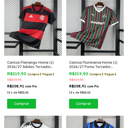
Camisa Flamengo Home (1)
Camisa Fluminense Home (1)
2026/27 Adidas Torcedor
2026/27 Puma Torcedor
Masculina
Masculina
R$219,90
R$219,90
Compre 3 Pague 2
Compre 3 Pague 2
R$519,90
R$519,90
R$208,91
R$208,91
com
Pix
com
Pix
12
x
de
R$22,62
12
x
de
R$22,62
Comprar
Comprar