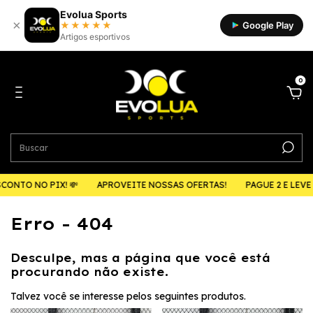
Evolua Sports
×
★★★★★
Google Play
Artigos esportivos
0
ONTO NO PIX! 💸
APROVEITE NOSSAS OFERTAS!
PAGUE 2 E LEVE 3!
Erro - 404
Desculpe, mas a página que você está
procurando não existe.
Talvez você se interesse pelos seguintes produtos.