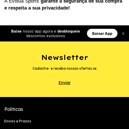
A Evolua Sports
garante a segurança de sua compra
e respeita a sua privacidade!
Baixe
nosso app agora e
desbloqueie
×
Baixar App
descontos exclusivos
Newsletter
Cadastre- e receba nossas ofertas.se
Políticas
Envios e Prazos