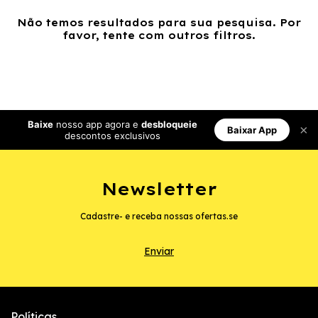
Não temos resultados para sua pesquisa. Por
favor, tente com outros filtros.
Baixe
nosso app agora e
desbloqueie
×
Baixar App
descontos exclusivos
Newsletter
Cadastre- e receba nossas ofertas.se
Políticas