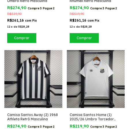
Umbro Retrô Masculina
Rhumell Retrô Masculina
R$274,90
R$274,90
Compre 3 Pague 2
Compre 3 Pague 2
R$519,90
R$519,90
R$261,16
R$261,16
com
Pix
com
Pix
12
x
de
R$28,28
12
x
de
R$28,28
Comprar
Comprar
Camisa Santos Away (2) 1968
Camisa Santos Home (1)
Athleta Retrô Masculina
2025/26 Umbro Torcedor
Masculina
R$274,90
R$219,90
Compre 3 Pague 2
Compre 3 Pague 2