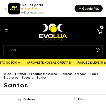
Evolua Sports
×
★★★★★
Google Play
Artigos esportivos
0
 💸
APROVEITE NOSSAS OFERTAS!
PAGUE 2 E LEVE 3! 🔥
5% DE 
Início
.
Futebol
.
Produtos Masculino
.
Camisas Torcedor
.
Times
Brasileiros
.
Sudeste
.
Santos
Santos
Ordenar
Filtrar