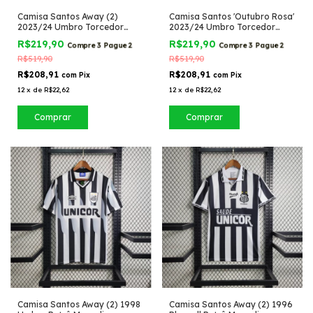
Camisa Santos Away (2)
Camisa Santos 'Outubro Rosa'
2023/24 Umbro Torcedor
2023/24 Umbro Torcedor
Masculina
Masculina
R$219,90
R$219,90
Compre 3 Pague 2
Compre 3 Pague 2
R$519,90
R$519,90
R$208,91
R$208,91
com
Pix
com
Pix
12
x
de
R$22,62
12
x
de
R$22,62
Comprar
Comprar
Camisa Santos Away (2) 1998
Camisa Santos Away (2) 1996