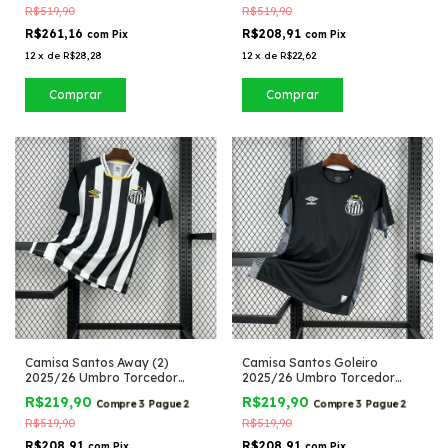
R$519,90
R$519,90
R$261,16
R$208,91
com
Pix
com
Pix
12
x
de
R$28,28
12
x
de
R$22,62
Comprar
Comprar
Camisa Santos Away (2)
Camisa Santos Goleiro
2025/26 Umbro Torcedor
2025/26 Umbro Torcedor
Masculina
Masculina
R$219,90
R$219,90
Compre 3 Pague 2
Compre 3 Pague 2
R$519,90
R$519,90
R$208,91
R$208,91
com
Pix
com
Pix