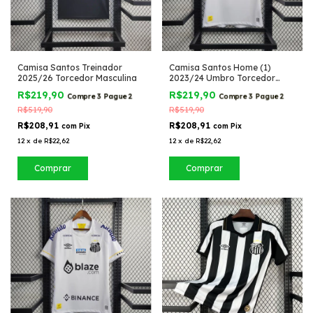
Camisa Santos Treinador
Camisa Santos Home (1)
2025/26 Torcedor Masculina
2023/24 Umbro Torcedor
Masculina
R$219,90
R$219,90
Compre 3 Pague 2
Compre 3 Pague 2
R$519,90
R$519,90
R$208,91
R$208,91
com
Pix
com
Pix
12
x
de
R$22,62
12
x
de
R$22,62
Comprar
Comprar