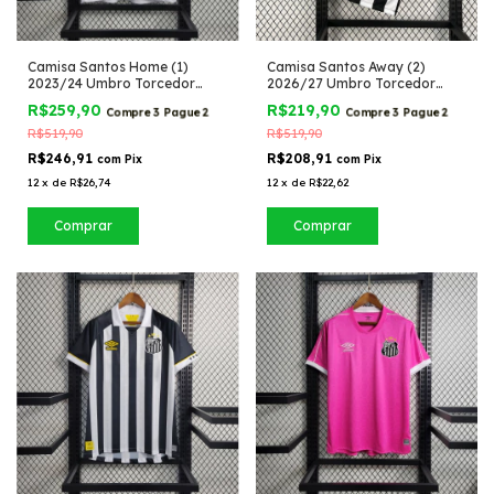
Camisa Santos Home (1)
Camisa Santos Away (2)
2023/24 Umbro Torcedor
2026/27 Umbro Torcedor
Masculina com Patrocínios
Masculina
R$259,90
R$219,90
Compre 3 Pague 2
Compre 3 Pague 2
R$519,90
R$519,90
R$246,91
R$208,91
com
Pix
com
Pix
12
x
de
R$26,74
12
x
de
R$22,62
Comprar
Comprar