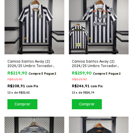
Camisa Santos Away (2)
Camisa Santos Away (2)
2024/25 Umbro Torcedor
2024/25 Umbro Torcedor
Masculina
Masculina com Patrocínios
R$219,90
R$259,90
Compre 3 Pague 2
Compre 3 Pague 2
R$519,90
R$519,90
R$208,91
R$246,91
com
Pix
com
Pix
12
x
de
R$22,62
12
x
de
R$26,74
Comprar
Comprar