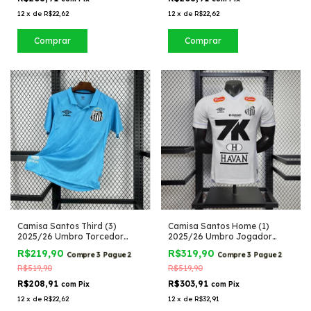
12
x
de
R$22,62
12
x
de
R$22,62
Comprar
Comprar
Camisa Santos Third (3)
Camisa Santos Home (1)
2025/26 Umbro Torcedor
2025/26 Umbro Jogador
Masculina
Masculina com Patrocínios
R$219,90
R$319,90
Compre 3 Pague 2
Compre 3 Pague 2
R$519,90
R$519,90
R$208,91
R$303,91
com
Pix
com
Pix
12
x
de
R$22,62
12
x
de
R$32,91