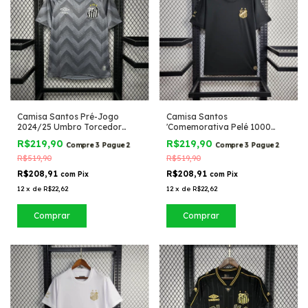
Camisa Santos Pré-Jogo
Camisa Santos
2024/25 Umbro Torcedor
'Comemorativa Pelé 1000
Masculina
Gols' Athleta Torcedor
R$219,90
R$219,90
Compre 3 Pague 2
Compre 3 Pague 2
Masculina
R$519,90
R$519,90
R$208,91
R$208,91
com
Pix
com
Pix
12
x
de
R$22,62
12
x
de
R$22,62
Comprar
Comprar