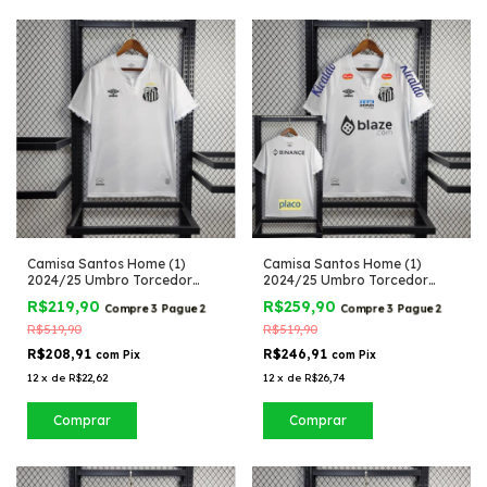
Camisa Santos Home (1)
Camisa Santos Home (1)
2024/25 Umbro Torcedor
2024/25 Umbro Torcedor
Masculina
Masculina com Patrocínios
R$219,90
R$259,90
Compre 3 Pague 2
Compre 3 Pague 2
R$519,90
R$519,90
R$208,91
R$246,91
com
Pix
com
Pix
12
x
de
R$22,62
12
x
de
R$26,74
Comprar
Comprar