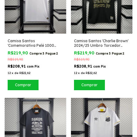
Camisa Santos
Camisa Santos 'Charlie Brown'
'Comemorativa Pelé 1000
2024/25 Umbro Torcedor
Gols' Athleta Torcedor
Masculina
R$219,90
R$219,90
Compre 3 Pague 2
Compre 3 Pague 2
Masculina
R$519,90
R$519,90
R$208,91
R$208,91
com
Pix
com
Pix
12
x
de
R$22,62
12
x
de
R$22,62
Comprar
Comprar